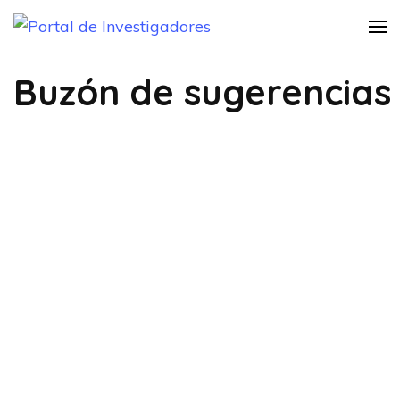
Saltar
Portal de
Instructivo Informativo
al
Practica Investigativa
Investigadores
contenido
Buzón de sugerencias
(presiona
la
tecla
Intro)