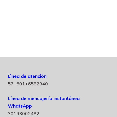
Lìnea de atención
57+601+6582940
Línea de mensajería instantánea
WhatsApp
30193002482