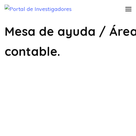
Saltar
Portal de
Instructivo Informativo
al
Practica Investigativa
Investigadores
contenido
Mesa de ayuda / Áre
(presiona
la
contable.
tecla
Intro)