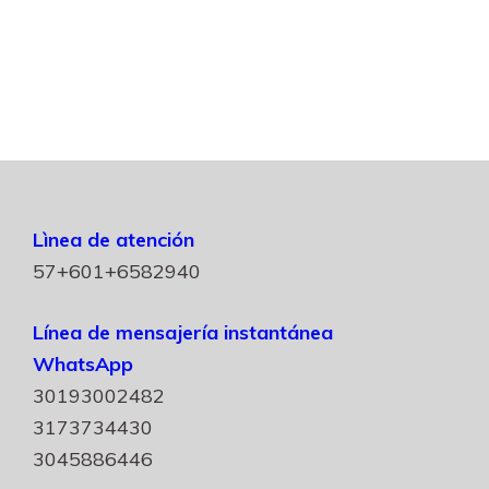
Lìnea de atención
57+601+6582940
Línea de mensajería instantánea
WhatsApp
30193002482
3173734430
3045886446