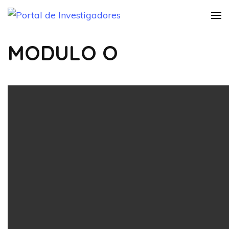
Saltar
Portal de
Instructivo Informativo
al
Practica Investigativa
Investigadores
contenido
MODULO O
(presiona
la
tecla
Intro)