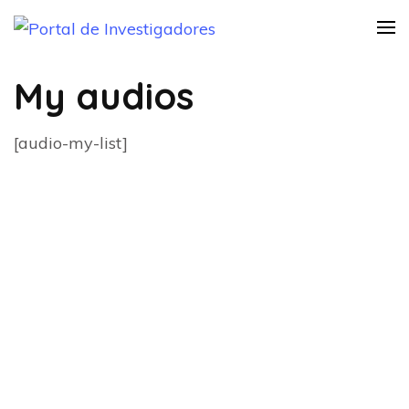
Saltar
Portal de
al
Instructivo Informativo
Practica Investigativa
Investigadores
contenido
My audios
(presiona
la
[audio-my-list]
tecla
Intro)