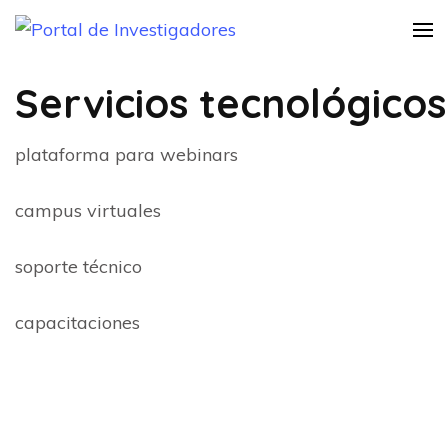
Saltar
Portal de
Instructivo Informativo
al
Practica Investigativa
Investigadores
contenido
Servicios tecnológicos
(presiona
la
plataforma para webinars
tecla
Intro)
campus virtuales
soporte técnico
capacitaciones