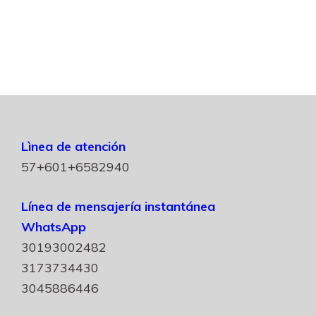
Lìnea de atención
57+601+6582940
Línea de mensajería instantánea
WhatsApp
30193002482
3173734430
3045886446