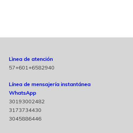
Lìnea de atención
57+601+6582940
Línea de mensajería instantánea
WhatsApp
30193002482
3173734430
3045886446