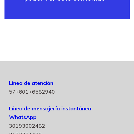
Lìnea de atención
57+601+6582940
Línea de mensajería instantánea
WhatsApp
30193002482