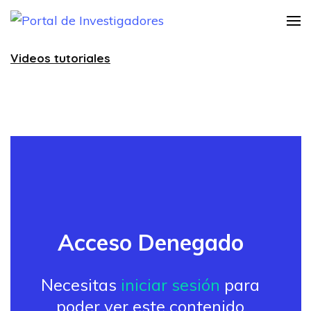
Saltar
Portal de
Instructivo Informativo
al
Practica Investigativa
Investigadores
contenido
Videos tutoriales
(presiona
la
tecla
Intro)
Acceso Denegado
Necesitas
iniciar sesión
para
poder ver este contenido